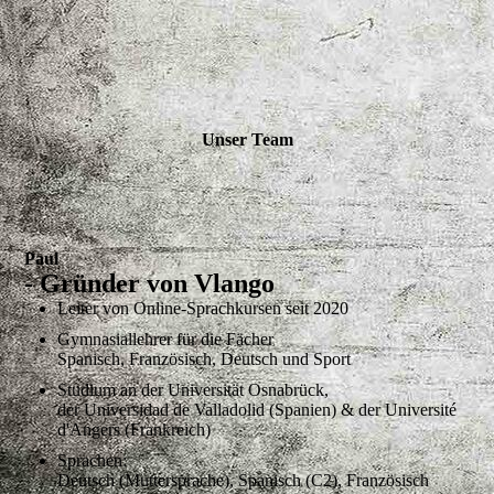
Unser Team
Paul
- Gründer von Vlango
Leiter von Online-Sprachkursen seit 2020
Gymnasiallehrer für die Fächer
Spanisch, Französisch, Deutsch und Sport
Studium an der Universität Osnabrück,
der Universidad de Valladolid (Spanien) & der Université
d'Angers (Frankreich)
Sprachen:
Deutsch (Muttersprache), Spanisch (C2), Französisch